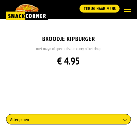
TERUG NAAR MENU
BROODJE KIPBURGER
met mayo of speciaalsaus curry of ketchup
€ 4.95
Allergenen
Geen aangegeven allergenen.